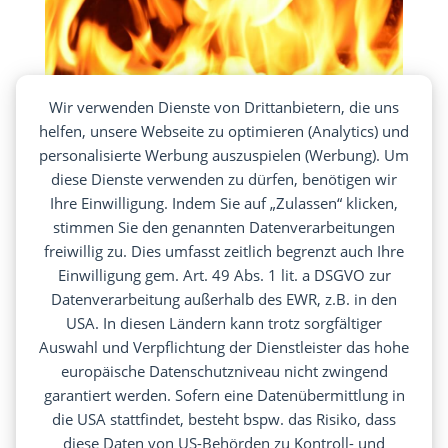
Wir verwenden Dienste von Drittanbietern, die uns
helfen, unsere Webseite zu optimieren (Analytics) und
personalisierte Werbung auszuspielen (Werbung). Um
diese Dienste verwenden zu dürfen, benötigen wir
Ihre Einwilligung. Indem Sie auf „Zulassen“ klicken,
stimmen Sie den genannten Datenverarbeitungen
freiwillig zu. Dies umfasst zeitlich begrenzt auch Ihre
Heizungstemperatur mit Kaminbetrieb
Einwilligung gem. Art. 49 Abs. 1 lit. a DSGVO zur
automatisch absenken
Datenverarbeitung außerhalb des EWR, z.B. in den
von
Florian
|
30.11.2323
|
Smart Home
USA. In diesen Ländern kann trotz sorgfältiger
Mit einer intelligenten Heizungssteuerung, die
Auswahl und Verpflichtung der Dienstleister das hohe
eine Einbindung von Home Assistant als Smart
europäische Datenschutzniveau nicht zwingend
Home System zulässt, kann man die
garantiert werden. Sofern eine Datenübermittlung in
Raumtemperatur der Heizung automatisch
die USA stattfindet, besteht bspw. das Risiko, dass
absenken und wieder erhöhen. Neben Home
diese Daten von US-Behörden zu Kontroll- und
Assistent und einer kompatiblen Heizung wird